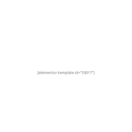
Content & Services
[elementor-template id="53017"]